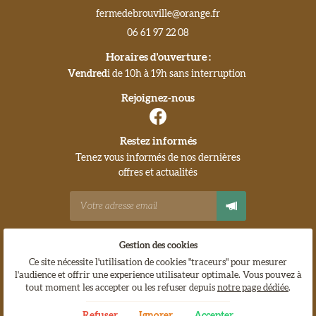
06 61 97 22 08
Horaires d'ouverture :
Vendred
i de 10h à 19h sans interruption
Rejoignez-nous
Restez informés
Tenez vous informés de nos dernières
offres et actualités
Gestion des cookies
Mentions Légales
Conditions générales d'utilisation
Ce site nécessite l'utilisation de cookies "traceurs" pour mesurer
Politique de confidentialité
l'audience et offrir une experience utilisateur optimale. Vous pouvez à
Gestion des cookies
tout moment les accepter ou les refuser depuis
notre page dédiée
.
Sitemap