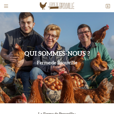


Lieu-dit de Brouville
78660 Saint-Martin-de-Brethencourt
06 61 97 22 08
QUI SOMMES-NOUS ?
Ferme de Brouville

Adresse email de réception
En cochant cette case, vous consentez à recevoir nos propositions commerciales à
l'adresse email indiqué ci-dessus. Vous pouvez vous désinscrire à tout moment en
utilisant
le formulaire de désinscription
.
INSCRIPTION