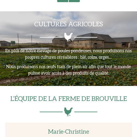
Une question
ACCUEIL
CULTURES AGRICOLES
RÉSENTATION
06 61 97 22 0
NOTRE ŒUF
En plus de notre élevage de poules pondeuses, nous produisons nos
propres cultures céréalières : blé, colza, orges…
A BOUTIQUE
Nous produisons nos œufs frais de plein air afin que tout le monde
puisse avoir accès à des produits de qualité.
CULTURE G
Restez infor
GALERIE
L’ÉQUIPE DE LA FERME DE BROUVILLE
INSCRIPTION NEWS
AVIS
ACTUALITÉS
Rejoignez-nous
Marie-Christine